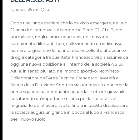
DELL’A.S.D. ASTI
618
141
18/11/2022
Dopo una lunga carriera che lo ha visto emergere, nei suoi
22 anni di esperienza sul campo, tra Serie C2, C1 e B, per
poi militare, negli ultimi cinque anni, nel massimo
campionato dilettantistico, collezionando un indiscusso
numero di goal, che lo hanno reso eccellente attaccante
di ogni categoria frequentata, Francesco Virdis assume da
oggi una nuova posizione all’interno della società A.S.D.
Asti e, in senso più lato, nel mondo sportivo. Nominato
Collaboratore dell’Area Tecnica, Francesco lavorerà a
fianco della Direzione Sportiva sia per quanto concerne la
prima squadra sia per quanto riguarda il settore giovanile,
costituendo un’importante risorsa per la società. Nel
ringraziarlo per il lavoro svolto finora in qualità di calciatore,
la società augura un grande in bocca al lupo a Francesco
per il nuovo ruolo.