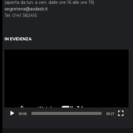
(aperta da lun. a ven. dalle ore 16 alle ore 19)
segreteria@asdasti.it
Tel. 0141 382415
IN EVIDENZA
Video
Player
00:00
00:27