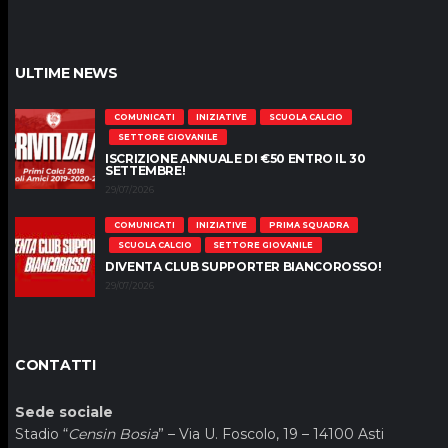
ULTIME NEWS
COMUNICATI
INIZIATIVE
SCUOLA CALCIO
SETTORE GIOVANILE
ISCRIZIONE ANNUALE DI €50 ENTRO IL 30
SETTEMBRE!
29/07/2026
COMUNICATI
INIZIATIVE
PRIMA SQUADRA
SCUOLA CALCIO
SETTORE GIOVANILE
DIVENTA CLUB SUPPORTER BIANCOROSSO!
29/07/2026
CONTATTI
Sede sociale
Stadio “
Censin Bosia
” – Via U. Foscolo, 19 – 14100 Asti