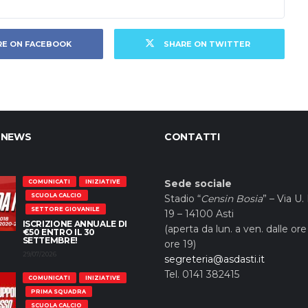
RE ON FACEBOOK
SHARE ON TWITTER
 NEWS
CONTATTI
Sede sociale
COMUNICATI
INIZIATIVE
SCUOLA CALCIO
Stadio “
Censin Bosia
” – Via U.
SETTORE GIOVANILE
19 – 14100 Asti
ISCRIZIONE ANNUALE DI
(aperta da lun. a ven. dalle ore 
€50 ENTRO IL 30
SETTEMBRE!
ore 19)
29/07/2026
segreteria@asdasti.it
Tel. 0141 382415
COMUNICATI
INIZIATIVE
PRIMA SQUADRA
SCUOLA CALCIO