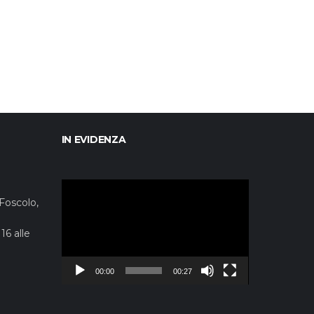
IN EVIDENZA
Video
Player
 Foscolo,
16 alle
00:00
00:27