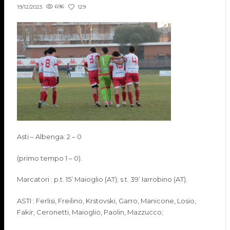
696
129
19/12/2023
Asti
–
Albenga:
2
–
0
(
p
rimo
tempo
1
–
0
).
Marcator
i
:
p.t.
15
’
Maioglio
(
AT
)
; s.t. 39’
Iarrobino
(AT)
.
ASTI :
Ferlisi
,
Freilino
,
Krstovski
,
Garro
,
Manicone
,
Losio
,
Fakir
,
Ceronetti,
Maioglio
,
Paolin
, Mazzucco
;