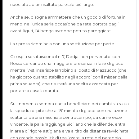
nuociuto
ad un risultato parziale più largo.
Anche se, bisogna ammettere che un goccio di fortuna in
meno, nell’unica seria occasione da rete portata dagli
avanti liguri, l’Albenga avrebbe potuto pareggiare.
La ripresa ricomincia con una sostituzione per parte.
Gli ospiti sostituiscono il n. 7,
Dedja
, non pervenuto, con
Rosso cercando una maggiore presenza in fase di gioco
mentre l’Asti inserisce
Iarrobino
al posto di Mazzucco (che
ha giocato quanto stabilito negli accordi con il mister della
prima squadra), che risulterà una scelta azzeccata per
portare a casa la partita.
Sul momento sembra che a beneficiare dei cambi sia
stata
la squadra ospite che all’8’ minuto di gioco con una azione
scaturita da una mischia a centrocampo, da cui ne esce
vincente, la palla raggiunge Siciliano che la difende, entra
in area di rigore astigiana e va al tiro da distanza ravvicinata
con grande possibilità di realizzare la rete del pareggio,