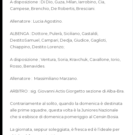
A
disposizione :
Di Dio,
Guza
, Milan,
Iarrobino
, Cia,
Campese,
Brenchio
,
De
Robertis
, Bresciani
.
Allenatore :
Lucia Agostino
.
ALBENGA
:
Dottore,
Pulerà
, Siciliano, Gastaldi,
Destito
Samuel, Campari,
Dedja
, Giudice,
Gaglioti
,
Chiappino,
Destito
Lorenzo
;
A
disposizione ;
Ventura,
Soria
,
Kravchuk
, Cavallone, Iorio,
Rosso,
Benavides
.
Allenatore :
Massimiliano Marzano
.
ARBITRO :
sig.
Giovanni
Actis
Giorgetto
sezione
di
Alba-Bra
.
Contrariamente al solito, quando la domenica è destinata
alle prime squadre, questa volta è la Juniores Nazionale
che si esibisce di domenica pomeriggio al
Censin
Bosia.
La giornata, seppur soleggiata, è fresca ed è l’ideale per