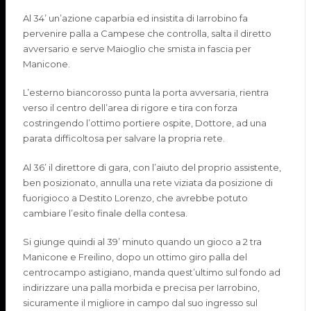
Al 34’
un’azione caparbia ed insistita di
Iarrobino
fa
pervenire palla a Campese
che controlla, salta il diretto
avversario e serve
Maioglio
che smista in fascia per
Manicone
.
L’esterno biancorosso punta la porta avversaria, rientra
verso il centro dell’area di rigore e tira con forza
costringendo l’ottimo portiere ospite, Dottore, ad una
parata difficoltosa per salvare la propria rete.
Al 36’ il direttore di gara, con l’aiuto del proprio assistente,
ben posizionato, annulla una rete viziata da posizione di
fuorigioco a
Destito
Lorenzo, che avrebbe potuto
cambiare l’esito finale della contesa.
Si giunge quindi al 39’ minuto quando un gioco a 2 tra
Manicone
e
Freilino
, dopo un ottimo giro palla del
centrocampo astigiano, manda quest’ultimo sul fondo ad
indirizzare una palla morbida e precisa per
Iarrobino
,
sicuramente il migliore in campo dal suo ingresso sul