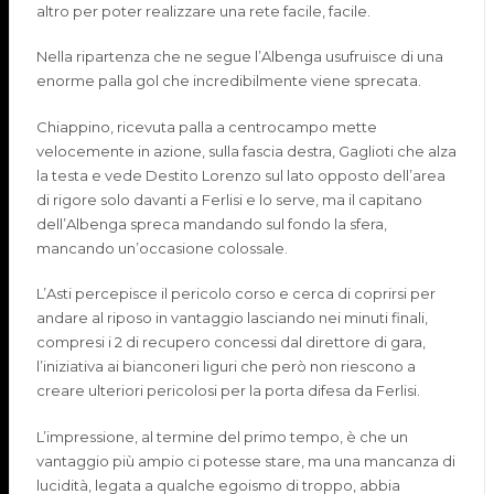
altro per poter realizzare una rete facile, facile.
Nella ripartenza che ne segue l’Albenga usufruisce di una
enor
me palla gol che incredibilmente viene sprecata.
Chiappino, ricevuta palla a centrocampo mette
velocemente in azione, sulla fascia destra,
Gaglioti
che alza
la testa e vede
Destito
Lorenzo sul lato opposto dell’area
di rigore solo davanti a
Ferlisi
e lo serve, ma il capitano
dell’Albenga spreca mandando sul fondo la sfera,
mancando un’occasione colossale.
L’Asti
percepisce
il pericolo corso e cerca di coprirsi per
andare al riposo in vantaggio lasciando nei minuti finali,
compresi i 2 di recupero concessi dal direttore di gara,
l’iniziativa ai bianconeri liguri che però non riescono a
creare ulteriori pericolosi per la porta difesa da
Ferlisi
.
L’impressione, al termine del primo tempo, è che un
vantaggio più ampio ci potesse stare, ma una mancanza di
lucidità, legata a qualche egoi
s
mo di troppo
,
abbia