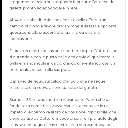
leggermente traiettoria tagliando fuori tutto l’attacco dei
galletti pronto ad ap
poggiare in
rete.
Al 34’ è la volta di
Losio
che ricevuta palla effettua un
cambio di gioco a favore di
Manicone
sulla fascia opposta,
questi controlla si accentra, entra in area e va alla
conclusione.
E’ bravo in questa occasione il portiere ospite Dottore che
si distende e con le punta delle dita devia di quel tanto la
palla e mandandola in calcio d’angolo, sventando così un
potenziale pericolo alla sua porta.
Dal rinvio dei liguri, sul calcio d’angolo che ne segue,
scaturisce una nuova azione da rete dei galletti.
Siamo al 35’ e
Losio
mette in movimento
Paolin
che dal
fondo salta come birilli 2 avversari e si accentra e in un
impeto di egoismo va al tiro da posizione impossibile, che
viene parato da Dottore, invece di servire il più facile degli
assist ai compagni che in centro area non aspettavano