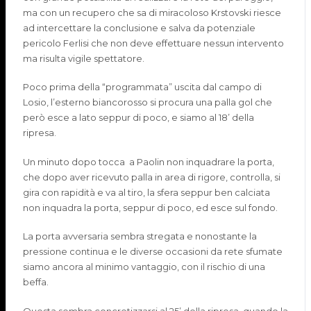
ma con un recupero che sa di miracoloso
Krstovski
riesce
ad intercettare la conclusione e salva da potenziale
pericolo
Ferlisi
che non deve effettuare nessun intervento
ma risulta vigile spettatore.
Poco prima della “programmata” uscita dal campo di
Losio
, l’esterno biancorosso si procura una palla gol che
però esce a lato seppur di poco, e siamo al 18’ della
ripresa.
Un minuto dopo
tocca a
Paolin
non inquadrare la porta,
che dopo aver ricevuto palla in area di rigore, controlla, si
gira con rapidità e va al tiro, la sfera seppur ben calciata
non inquadra la porta, seppur di poco, ed esce sul fondo.
La porta avversaria sembra stregata e nonostante la
pressione continua e le diverse occasioni da rete sfumate
siamo ancora al minimo vantaggio, con il rischio di una
beffa.
Questa sembra concretizzarsi al 25’ della ripresa, quando la