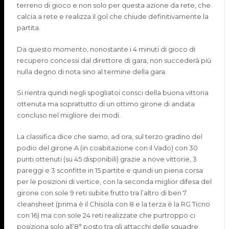
terreno
di gioco e non solo per questa azione da rete, che
calcia a rete e realizza il gol che chiude definitivamente la
partita.
Da questo momento, nonostante i 4 minuti di gioco di
recupero concessi dal direttore di gara, non succederà più
nulla degno di nota sino al termine della gara.
Si rientra quindi negli spogliatoi consci della buona vittoria
ottenuta ma soprattutto di un ottimo girone di andata
concluso nel migliore dei modi.
La classifica dice che siamo, ad ora, sul terzo gradino del
podio del girone A (in coabitazione con il Vado) con 30
punti ottenuti
(su 45 disponibili)
grazie a nove vittorie, 3
pareggi e 3 sconfitte
in 15 partite
e quindi un piena corsa
per le posizioni di vertice
,
con la seconda miglio
r
difesa del
girone con sole 9 reti subite
frutto tra l’altro di ben 7
clean
sheet
(prima è il
Chisola
con 8
e la terza
è la
RG
Ticno
con 16
) ma con sole 24 reti realizzate che
purtroppo
ci
posiziona
solo
all’8° posto tra gli attacchi delle squadre