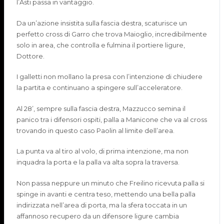
l’Asti passa in vantaggio.
Da un’azione insistita sulla fascia destra, scaturisce un
perfetto cross di
Garro
che trova
Maioglio
, incredibilmente
solo in area, che controlla e fulmina il portiere ligure,
Dottore.
I galletti non mollano la presa con l’intenzione di chiudere
la partita e continuano a spingere sull’acceleratore.
Al 28’, sempre sulla fascia destra, Mazzucco semina il
panico tra i difensori ospiti, palla a
Manicone
che va al cross
trovando in questo caso
Paolin
al limite dell’area.
La punta va al tiro al volo, di prima intenzione, ma non
inquadra la porta e la palla va alta sopra la traversa.
Non passa neppure un minuto che
Freilino
ricevuta palla si
spinge in avanti e centra teso
,
mettendo una bella palla
indirizzata nell
’area di porta
,
ma la sfera toccata in un
affannoso recupero da un difensore ligure cambia