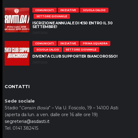
COMUNICATI
INIZIATIVE
SCUOLA CALCIO
SETTORE GIOVANILE
ISCRIZIONE ANNUALE DI €50 ENTRO IL 30
SETTEMBRE!
29/07/2026
COMUNICATI
INIZIATIVE
PRIMA SQUADRA
SCUOLA CALCIO
SETTORE GIOVANILE
DIVENTA CLUB SUPPORTER BIANCOROSSO!
29/07/2026
CONTATTI
Sede sociale
Stadio “
Censin Bosia
” – Via U. Foscolo, 19 – 14100 Asti
(aperta da lun. a ven. dalle ore 16 alle ore 19)
segreteria@asdasti.it
Tel. 0141 382415