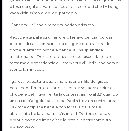
difesa dei galletti va in confusione facendo sì che l’Albenga
vada vicinissimo al gol del pareggio.
E’ ancora Siciliano a rendersi pericolosissimo.
Recuperata palla su un errore difensivo dei biancorossi
padroni di casa, entra in area di rigore dalla sinistra del
fronte di attacco ospite e pennella una splendida
traiettoria per
Destito
Lorenzo che colpisce, da solo, di
testa ma è provvidenziale l’intervento di
Ferlisi
che para e
sventa la minaccia.
I galletti, passata la paura, riprendono il filo del gioco
cercando di mettere sotto assedio la squadra ospite e
chiudere definit
ivamente la contesa, siamo al 3
2
’ quando
un calcio d’angolo battuto da
Paolin
trova in centro area
Fakir
che colpisce bene e con forza la palla ma è
altrettanto bella la parata d’istinto di Dottore che salva la
propria porta ed impedisce la rete al centrocampista
biancorosso.