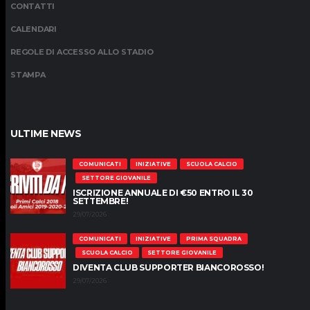
CONTATTI
CALENDARI
REGOLE DI ACCESSO ALLO STADIO
STAMPA
ULTIME NEWS
COMUNICATI
INIZIATIVE
SCUOLA CALCIO
SETTORE GIOVANILE
ISCRIZIONE ANNUALE DI €50 ENTRO IL 30
SETTEMBRE!
29/07/2026
COMUNICATI
INIZIATIVE
PRIMA SQUADRA
SCUOLA CALCIO
SETTORE GIOVANILE
DIVENTA CLUB SUPPORTER BIANCOROSSO!
29/07/2026