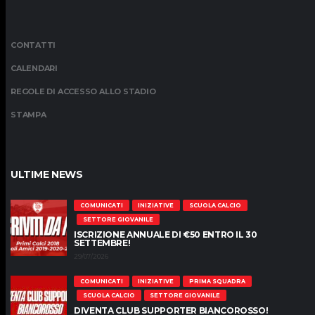
CONTATTI
CALENDARI
REGOLE DI ACCESSO ALLO STADIO
STAMPA
ULTIME NEWS
COMUNICATI
INIZIATIVE
SCUOLA CALCIO
SETTORE GIOVANILE
ISCRIZIONE ANNUALE DI €50 ENTRO IL 30
SETTEMBRE!
29/07/2026
COMUNICATI
INIZIATIVE
PRIMA SQUADRA
SCUOLA CALCIO
SETTORE GIOVANILE
DIVENTA CLUB SUPPORTER BIANCOROSSO!