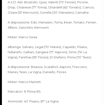
A.S.D. Asti: Brustolin, Gjura, Valenti (73’ Ferrari), Picone,
Diop, Chianese (77’ Toma), Ghiardelli (62’ Toniato), Ciancio,
Ozara (55’ Kerroumi), Gonella (30’ Manasiev), Camatta
A disposizione: Edo, Manasiev, Toma, Kean, Toniato, Ferrari,
Alfano, Sancinito, Kerroumi
Mister: Marco Sesia
Albenga: Salvato, Legal (70’ Manes), Capaldo, Pisanu,
Ndianefo, Galliani, Sangare (77’ Asproni), Simic (74’ La
Vigna), Farinhas (59’ Flores), Di Stefano, Pinna (70’ Tesio)
A disposizione: Bisazza, Scarafoni, Asproni, Freccero,
Manes, Tesio, La Vigna, Daniello, Flores
Mister: Marco Mariotti
Marcatori: 6’ Pinna (R),
Ammoniti: 40’ Pisanu, 87’ La Vigna