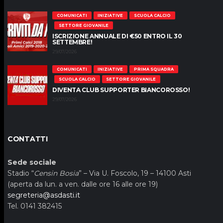
COMUNICATI
INIZIATIVE
SCUOLA CALCIO
SETTORE GIOVANILE
ISCRIZIONE ANNUALE DI €50 ENTRO IL 30
SETTEMBRE!
29/07/2026
COMUNICATI
INIZIATIVE
PRIMA SQUADRA
SCUOLA CALCIO
SETTORE GIOVANILE
DIVENTA CLUB SUPPORTER BIANCOROSSO!
29/07/2026
CONTATTI
Sede sociale
Stadio “
Censin Bosia
” – Via U. Foscolo, 19 – 14100 Asti
(aperta da lun. a ven. dalle ore 16 alle ore 19)
segreteria@asdasti.it
Tel. 0141 382415