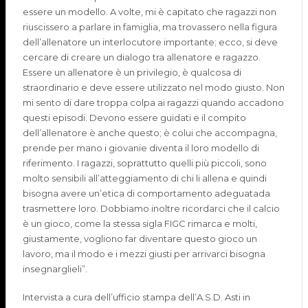
essere un modello. A volte, mi è capitato che ragazzi non
riuscissero a parlare in famiglia, ma trovassero nella figura
dell’allenatore un interlocutore importante; ecco, si deve
cercare di creare un dialogo tra allenatore e ragazzo.
Essere un allenatore è un privilegio, è qualcosa di
straordinario e deve essere utilizzato nel modo giusto. Non
mi sento di dare troppa colpa ai ragazzi quando accadono
questi episodi. Devono essere guidati e il compito
dell’allenatore è anche questo; è colui che accompagna,
prende per mano i giovanie diventa il loro modello di
riferimento. I ragazzi, soprattutto quelli più piccoli, sono
molto sensibili all’atteggiamento di chi li allena e quindi
bisogna avere un’etica di comportamento adeguatada
trasmettere loro. Dobbiamo inoltre ricordarci che il calcio
è un gioco, come la stessa sigla FIGC rimarca e molti,
giustamente, vogliono far diventare questo gioco un
lavoro, ma il modo e i mezzi giusti per arrivarci bisogna
insegnarglieli”.
Intervista a cura dell’ufficio stampa dell’A.S.D. Asti in