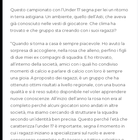
Questo campionato con l’Under 17 segna per lei un ritorno
in terra astigiana. Un ambiente, quello dell’Asti, che aveva
già conosciuto nelle vesti di giocatore. Che clima ha
trovato e che gruppo sta creando con i suoi ragazzi?
“Quando si torna a casa è sempre piacevole. Ho avuto la
sorpresa di accogliere, nella rosa che alleno, perfino i figli
di due miei ex compagni di squadra. E ho ritrovato,
all’interno della società, amici con i quali ho condiviso
momenti di calcio e parlare di calcio con loro è sempre
una gioia. A proposito dei ragazzi, è un gruppo che ha
ottenuto ottimi risultati a livello regionale, con una buona
qualità e si è reso subito disponibile nel voler apprendere
nuove conoscenze. All’inizio dell’anno la rosa non era al
completo perché alcuni giocatori sono andati in altre
società, ma stiamo cercando di strutturare la squadra
secondo un’identità ben precisa. Questo perché l’età che
caratterizza l’under 17 è importante, segna il momento in
cui i ragazzi iniziano a specializzarsi sul ruolo e avere
conoscenze complete sulla tecnica e tattica calcistica e