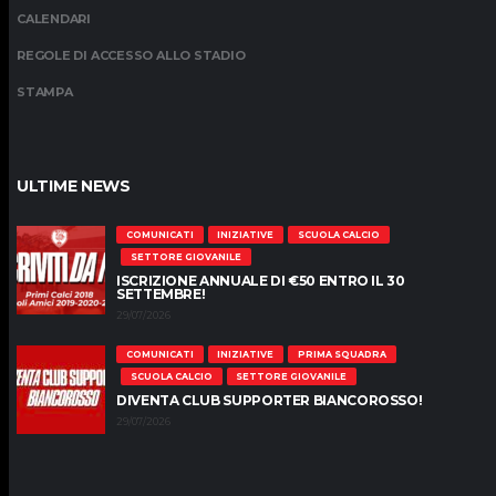
CALENDARI
REGOLE DI ACCESSO ALLO STADIO
STAMPA
ULTIME NEWS
COMUNICATI
INIZIATIVE
SCUOLA CALCIO
SETTORE GIOVANILE
ISCRIZIONE ANNUALE DI €50 ENTRO IL 30
SETTEMBRE!
29/07/2026
COMUNICATI
INIZIATIVE
PRIMA SQUADRA
SCUOLA CALCIO
SETTORE GIOVANILE
DIVENTA CLUB SUPPORTER BIANCOROSSO!
29/07/2026