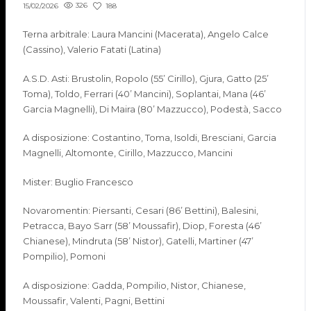
326
188
15/02/2026
Terna arbitrale: Laura Mancini (Macerata), Angelo Calce
(Cassino), Valerio Fatati (Latina)
A.S.D. Asti: Brustolin, Ropolo (55’ Cirillo), Gjura, Gatto (25’
Toma), Toldo, Ferrari (40’ Mancini), Soplantai, Mana (46’
Garcia Magnelli), Di Maira (80’ Mazzucco), Podestà, Sacco
A disposizione: Costantino, Toma, Isoldi, Bresciani, Garcia
Magnelli, Altomonte, Cirillo, Mazzucco, Mancini
Mister: Buglio Francesco
Novaromentin: Piersanti, Cesari (86’ Bettini), Balesini,
Petracca, Bayo Sarr (58’ Moussafir), Diop, Foresta (46’
Chianese), Mindruta (58’ Nistor), Gatelli, Martiner (47’
Pompilio), Pomoni
A disposizione: Gadda, Pompilio, Nistor, Chianese,
Moussafir, Valenti, Pagni, Bettini