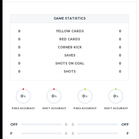
GAME STATISTICS
0
YELLOW CARDS
0
0
RED CARDS
0
0
CORNER KICK
0
0
SAVES
0
0
SHOTS ON GOAL
0
0
SHOTS
0
0
0
0
0
%
%
%
%
PASS ACCURACY
SHOT ACCURACY
PASS ACCURACY
SHOT ACCURACY
OFF
0
0
OFF
F
0
0
F