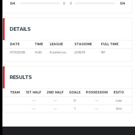
SH
0
0
SH
DETAILS
DATE
TIME
LEAGUE
STAGIONE
FULL TIME
07/10/2018
14:30
Eccellenza
2018/19
90'
RESULTS
TEAM
1ST HALF
2ND HALF
GOALS
POSSESSION
ESITO
—
—
0
—
Loss
—
—
1
—
Win