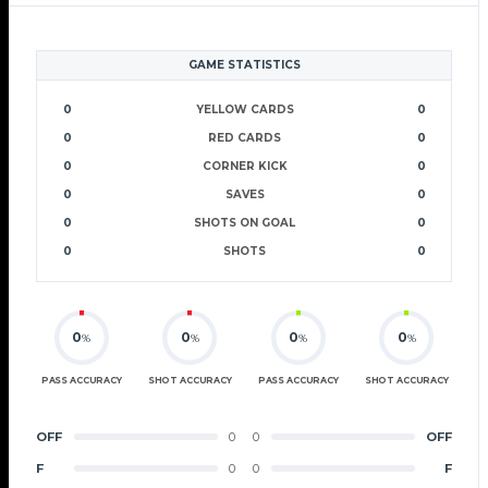
GAME STATISTICS
0
YELLOW CARDS
0
0
RED CARDS
0
0
CORNER KICK
0
0
SAVES
0
0
SHOTS ON GOAL
0
0
SHOTS
0
0
0
0
0
%
%
%
%
PASS ACCURACY
SHOT ACCURACY
PASS ACCURACY
SHOT ACCURACY
OFF
0
0
OFF
F
0
0
F