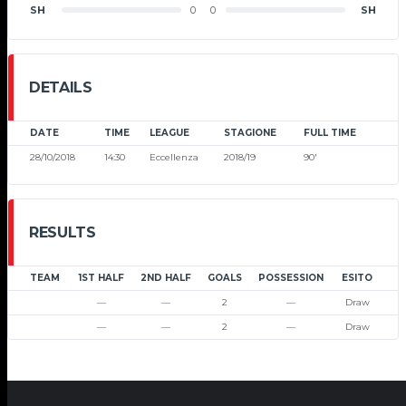
SH
0
0
SH
DETAILS
DATE
TIME
LEAGUE
STAGIONE
FULL TIME
28/10/2018
14:30
Eccellenza
2018/19
90'
RESULTS
TEAM
1ST HALF
2ND HALF
GOALS
POSSESSION
ESITO
—
—
2
—
Draw
—
—
2
—
Draw