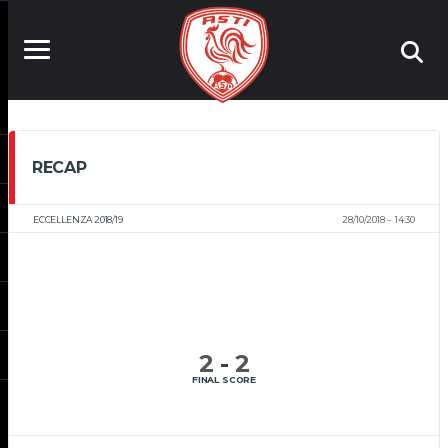
RECAP
ECCELLENZA 2018/19
28/10/2018
14:30
2
-
2
FINAL SCORE