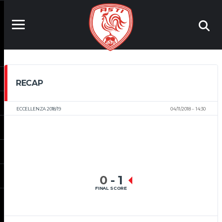
RECAP
ECCELLENZA 2018/19
04/11/2018
14:30
0
-
1
FINAL SCORE