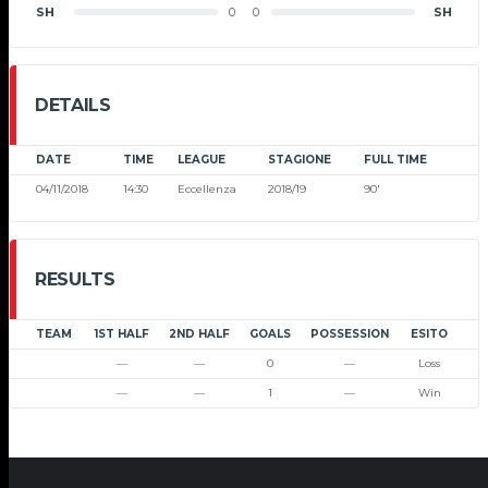
SH
0
0
SH
DETAILS
DATE
TIME
LEAGUE
STAGIONE
FULL TIME
04/11/2018
14:30
Eccellenza
2018/19
90'
RESULTS
TEAM
1ST HALF
2ND HALF
GOALS
POSSESSION
ESITO
—
—
0
—
Loss
—
—
1
—
Win