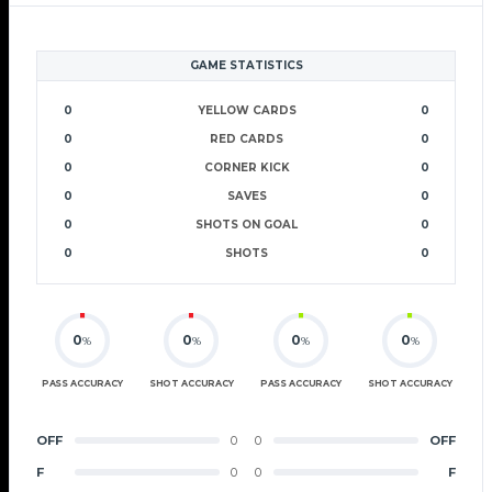
GAME STATISTICS
0
YELLOW CARDS
0
0
RED CARDS
0
0
CORNER KICK
0
0
SAVES
0
0
SHOTS ON GOAL
0
0
SHOTS
0
0
0
0
0
%
%
%
%
PASS ACCURACY
SHOT ACCURACY
PASS ACCURACY
SHOT ACCURACY
OFF
0
0
OFF
F
0
0
F