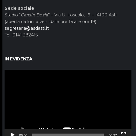
Sede sociale
Stadio “
Censin Bosia
” – Via U. Foscolo, 19 – 14100 Asti
(aperta da lun. a ven. dalle ore 16 alle ore 19)
segreteria@asdasti.it
Tel. 0141 382415
IN EVIDENZA
Video
Player
00:00
00:27