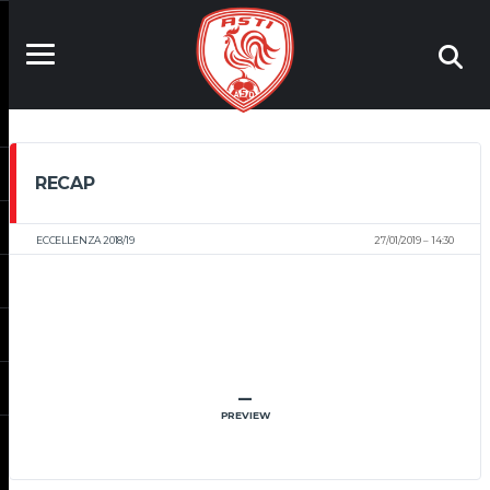
RECAP
ECCELLENZA 2018/19
27/01/2019
14:30
–
PREVIEW