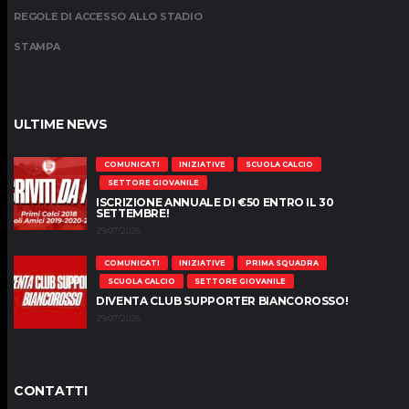
REGOLE DI ACCESSO ALLO STADIO
STAMPA
ULTIME NEWS
COMUNICATI
INIZIATIVE
SCUOLA CALCIO
SETTORE GIOVANILE
ISCRIZIONE ANNUALE DI €50 ENTRO IL 30
SETTEMBRE!
29/07/2026
COMUNICATI
INIZIATIVE
PRIMA SQUADRA
SCUOLA CALCIO
SETTORE GIOVANILE
DIVENTA CLUB SUPPORTER BIANCOROSSO!
29/07/2026
CONTATTI