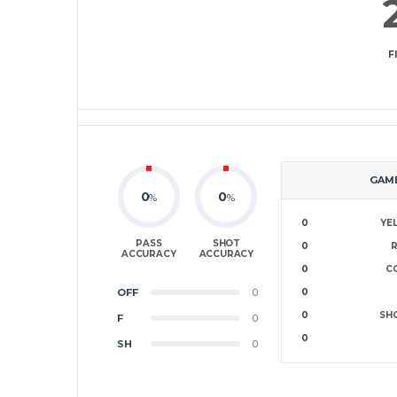
F
GAME
0
0
%
%
0
YE
PASS
SHOT
0
ACCURACY
ACCURACY
0
C
OFF
0
0
0
SH
F
0
0
SH
0