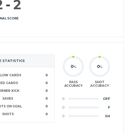
2
-
2
INAL SCORE
 STATISTICS
0
0
%
%
LLOW CARDS
0
PASS
SHOT
RED CARDS
0
ACCURACY
ACCURACY
ORNER KICK
0
SAVES
0
0
OFF
OTS ON GOAL
0
0
F
SHOTS
0
0
SH