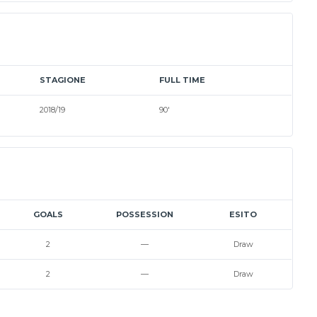
STAGIONE
FULL TIME
2018/19
90'
GOALS
POSSESSION
ESITO
2
—
Draw
2
—
Draw