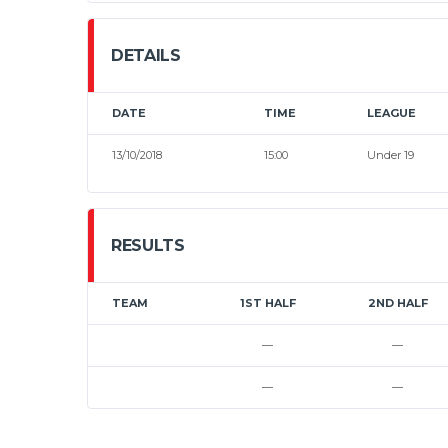
DETAILS
DATE
TIME
LEAGUE
13/10/2018
15:00
Under 19
RESULTS
TEAM
1ST HALF
2ND HALF
—
—
—
—