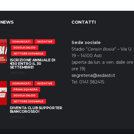
 NEWS
CONTATTI
Sede sociale
COMUNICATI
INIZIATIVE
SCUOLA CALCIO
Stadio “
Censin Bosia
” – Via U.
SETTORE GIOVANILE
19 – 14100 Asti
ISCRIZIONE ANNUALE DI
(aperta da lun. a ven. dalle ore 
€50 ENTRO IL 30
SETTEMBRE!
ore 19)
29/07/2026
segreteria@asdasti.it
Tel. 0141 382415
COMUNICATI
INIZIATIVE
PRIMA SQUADRA
SCUOLA CALCIO
SETTORE GIOVANILE
DIVENTA CLUB SUPPORTER
BIANCOROSSO!
29/07/2026