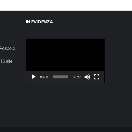
IN EVIDENZA
Video
Player
 Foscolo,
16 alle
00:00
00:27