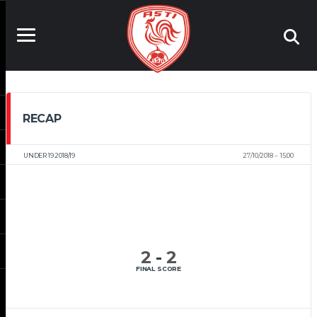
RECAP
UNDER 19 2018/19
27/10/2018
15:00
2
-
2
FINAL SCORE