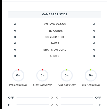
GAME STATISTICS
0
YELLOW CARDS
0
0
RED CARDS
0
0
CORNER KICK
0
0
SAVES
0
0
SHOTS ON GOAL
0
0
SHOTS
0
0
0
0
0
%
%
%
%
PASS ACCURACY
SHOT ACCURACY
PASS ACCURACY
SHOT ACCURACY
OFF
0
0
OFF
F
0
0
F