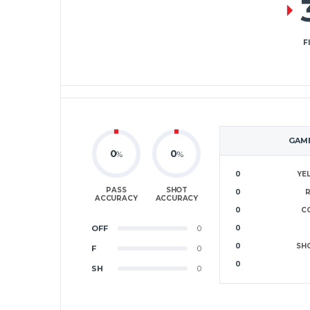
F
GAME
0
0
%
%
0
YE
PASS
SHOT
0
ACCURACY
ACCURACY
0
C
OFF
0
0
0
SH
F
0
0
SH
0