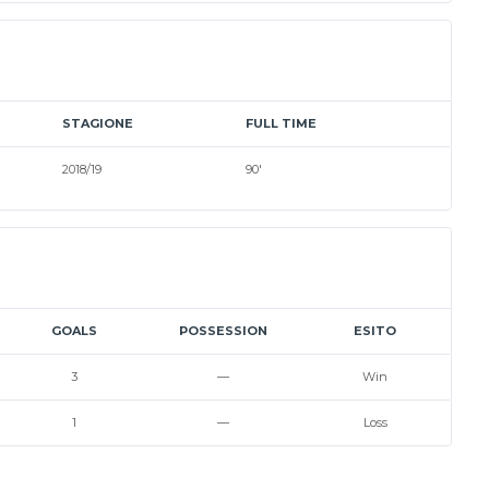
STAGIONE
FULL TIME
2018/19
90'
GOALS
POSSESSION
ESITO
3
—
Win
1
—
Loss