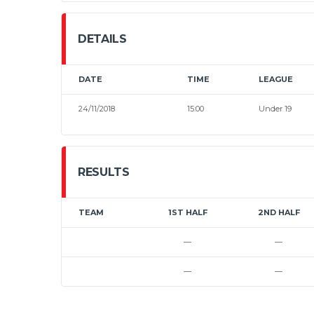
DETAILS
DATE
TIME
LEAGUE
24/11/2018
15:00
Under 19
RESULTS
TEAM
1ST HALF
2ND HALF
—
—
—
—