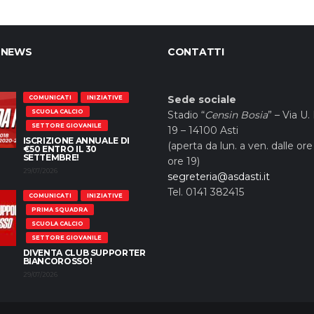
 NEWS
CONTATTI
Sede sociale
COMUNICATI
INIZIATIVE
SCUOLA CALCIO
Stadio “
Censin Bosia
” – Via U.
SETTORE GIOVANILE
19 – 14100 Asti
ISCRIZIONE ANNUALE DI
(aperta da lun. a ven. dalle ore 
€50 ENTRO IL 30
SETTEMBRE!
ore 19)
29/07/2026
segreteria@asdasti.it
Tel. 0141 382415
COMUNICATI
INIZIATIVE
PRIMA SQUADRA
SCUOLA CALCIO
SETTORE GIOVANILE
DIVENTA CLUB SUPPORTER
BIANCOROSSO!
29/07/2026