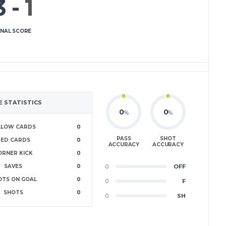
3
-
1
INAL SCORE
 STATISTICS
0
0
%
%
LLOW CARDS
0
PASS
SHOT
RED CARDS
0
ACCURACY
ACCURACY
ORNER KICK
0
SAVES
0
0
OFF
OTS ON GOAL
0
0
F
SHOTS
0
0
SH