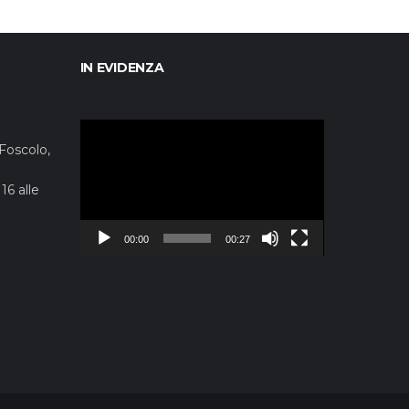
IN EVIDENZA
Video
Player
 Foscolo,
16 alle
00:00
00:27