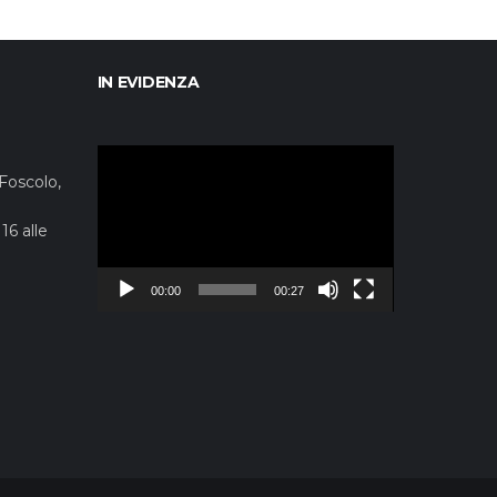
IN EVIDENZA
Video
Player
 Foscolo,
16 alle
00:00
00:27