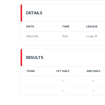
DETAILS
DATE
TIME
LEAGUE
19/01/2019
15:00
Under 19
RESULTS
TEAM
1ST HALF
2ND HALF
—
—
—
—