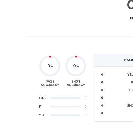
F
GAME
0
0
%
%
0
YE
PASS
SHOT
0
ACCURACY
ACCURACY
0
C
OFF
0
0
0
SH
F
0
0
SH
0