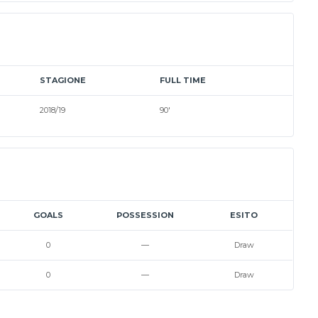
STAGIONE
FULL TIME
2018/19
90'
GOALS
POSSESSION
ESITO
0
—
Draw
0
—
Draw