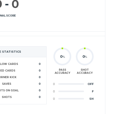
0
-
0
INAL SCORE
 STATISTICS
0
0
%
%
LLOW CARDS
0
PASS
SHOT
RED CARDS
0
ACCURACY
ACCURACY
ORNER KICK
0
SAVES
0
0
OFF
OTS ON GOAL
0
0
F
SHOTS
0
0
SH