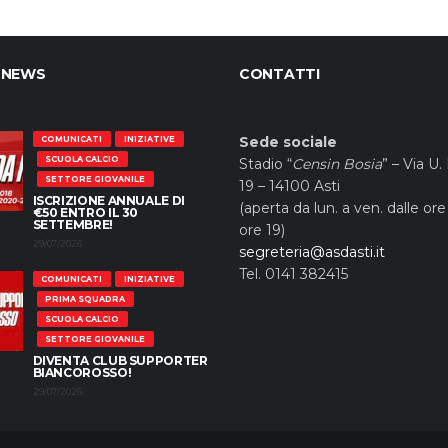
 NEWS
CONTATTI
Sede sociale
COMUNICATI
INIZIATIVE
SCUOLA CALCIO
Stadio “
Censin Bosia
” – Via U.
SETTORE GIOVANILE
19 – 14100 Asti
ISCRIZIONE ANNUALE DI
(aperta da lun. a ven. dalle ore 
€50 ENTRO IL 30
SETTEMBRE!
ore 19)
29/07/2026
segreteria@asdasti.it
Tel. 0141 382415
COMUNICATI
INIZIATIVE
PRIMA SQUADRA
SCUOLA CALCIO
SETTORE GIOVANILE
DIVENTA CLUB SUPPORTER
BIANCOROSSO!
29/07/2026