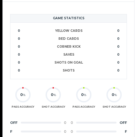
GAME STATISTICS
0
YELLOW CARDS
0
0
RED CARDS
0
0
CORNER KICK
0
0
SAVES
0
0
SHOTS ON GOAL
0
0
SHOTS
0
0
0
0
0
%
%
%
%
PASS ACCURACY
SHOT ACCURACY
PASS ACCURACY
SHOT ACCURACY
OFF
0
0
OFF
F
0
0
F