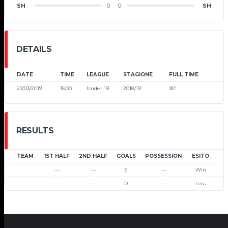
SH
0
0
SH
DETAILS
DATE
TIME
LEAGUE
STAGIONE
FULL TIME
23/03/2019
15:00
Under 19
2018/19
90'
RESULTS
TEAM
1ST HALF
2ND HALF
GOALS
POSSESSION
ESITO
—
—
5
—
Win
—
—
0
—
Loss