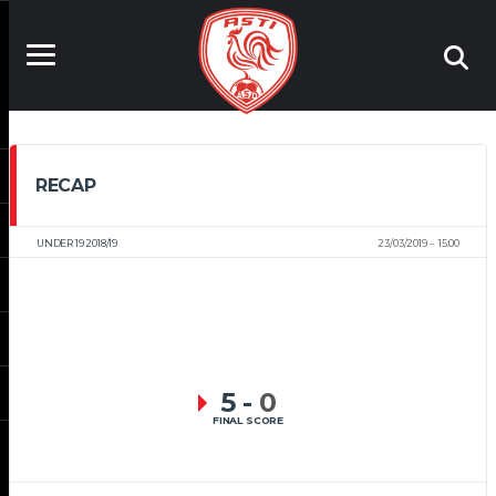
RECAP
UNDER 19 2018/19
23/03/2019
15:00
5
-
0
FINAL SCORE