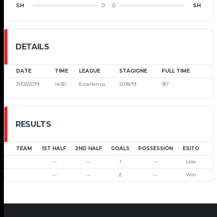
SH
0
0
SH
DETAILS
DATE
TIME
LEAGUE
STAGIONE
FULL TIME
31/03/2019
14:30
Eccellenza
2018/19
90'
RESULTS
TEAM
1ST HALF
2ND HALF
GOALS
POSSESSION
ESITO
—
—
1
—
Loss
—
—
2
—
Win