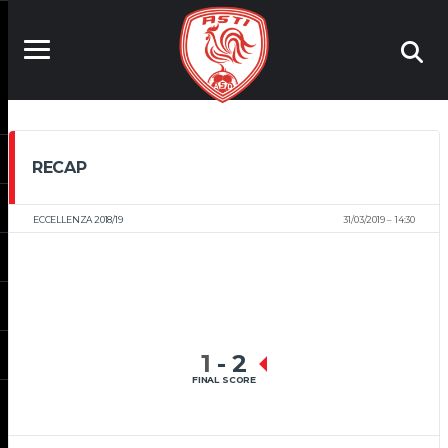
RECAP
ECCELLENZA 2018/19
31/03/2019
14:30
1
-
2
FINAL SCORE