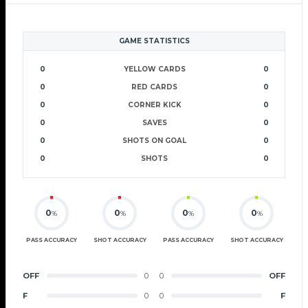
GAME STATISTICS
0
YELLOW CARDS
0
0
RED CARDS
0
0
CORNER KICK
0
0
SAVES
0
0
SHOTS ON GOAL
0
0
SHOTS
0
0
0
0
0
%
%
%
%
PASS ACCURACY
SHOT ACCURACY
PASS ACCURACY
SHOT ACCURACY
OFF
0
0
OFF
F
0
0
F