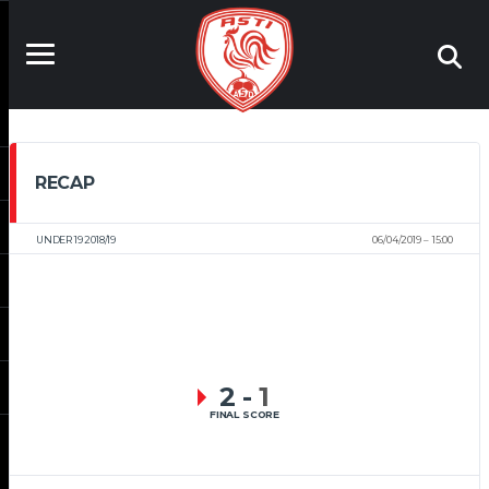
RECAP
UNDER 19 2018/19
06/04/2019
15:00
2
-
1
FINAL SCORE