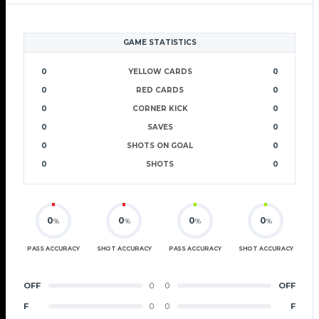
GAME STATISTICS
0
YELLOW CARDS
0
0
RED CARDS
0
0
CORNER KICK
0
0
SAVES
0
0
SHOTS ON GOAL
0
0
SHOTS
0
0
0
0
0
%
%
%
%
PASS ACCURACY
SHOT ACCURACY
PASS ACCURACY
SHOT ACCURACY
OFF
0
0
OFF
F
0
0
F