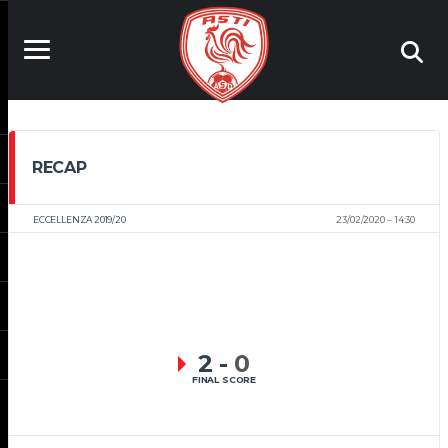
RECAP
ECCELLENZA 2019/20
23/02/2020
14:30
2
-
0
FINAL SCORE