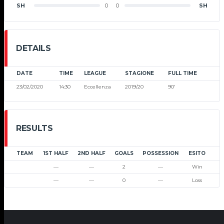
SH
0
0
SH
DETAILS
DATE
TIME
LEAGUE
STAGIONE
FULL TIME
23/02/2020
14:30
Eccellenza
2019/20
90'
RESULTS
TEAM
1ST HALF
2ND HALF
GOALS
POSSESSION
ESITO
—
—
2
—
Win
—
—
0
—
Loss