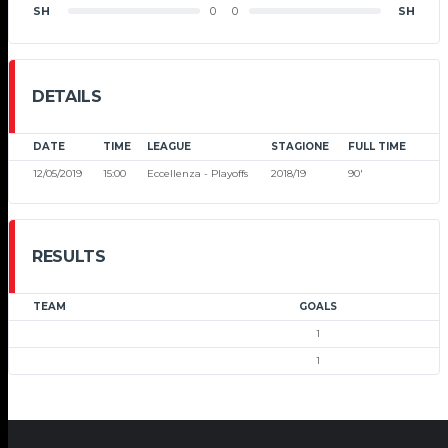
SH
0
0
SH
DETAILS
DATE
TIME
LEAGUE
STAGIONE
FULL TIME
12/05/2019
15:00
Eccellenza - Playoffs
2018/19
90'
RESULTS
TEAM
GOALS
1
1