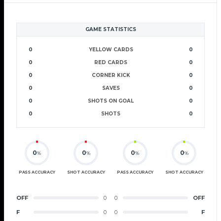
GAME STATISTICS
0
YELLOW CARDS
0
0
RED CARDS
0
0
CORNER KICK
0
0
SAVES
0
0
SHOTS ON GOAL
0
0
SHOTS
0
0
0
0
0
%
%
%
%
PASS ACCURACY
SHOT ACCURACY
PASS ACCURACY
SHOT ACCURACY
OFF
0
0
OFF
F
0
0
F