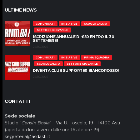
ULTIME NEWS
COMUNICATI
INIZIATIVE
SCUOLA CALCIO
SETTORE GIOVANILE
ISCRIZIONE ANNUALE DI €50 ENTRO IL 30
SETTEMBRE!
29/07/2026
COMUNICATI
INIZIATIVE
PRIMA SQUADRA
SCUOLA CALCIO
SETTORE GIOVANILE
DIVENTA CLUB SUPPORTER BIANCOROSSO!
29/07/2026
CONTATTI
Sede sociale
Stadio “
Censin Bosia
” – Via U. Foscolo, 19 – 14100 Asti
(aperta da lun. a ven. dalle ore 16 alle ore 19)
segreteria@asdasti.it