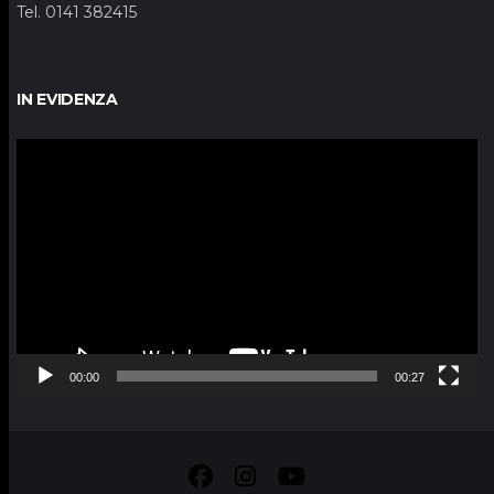
Tel. 0141 382415
IN EVIDENZA
Video
Player
00:00
00:27