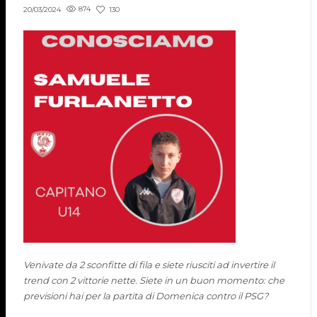
874
130
20/03/2024
Venivate da 2 sconfitte di fila e siete riusciti ad invertire il
trend con 2 vittorie nette. Siete in un buon momento: che
previsioni hai per la partita di Domenica contro il PSG?